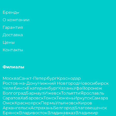
Бренд
О компании
Гарантия
Доставка
Цены
Контакты
Филиалы
Москва
Санкт-Петербург
Краснодар
Ростов-на-Дону
Нижний Новгород
Новосибирск
Челябинск
Екатеринбург
Казань
Уфа
Воронеж
Волгоград
Барнаул
Ижевск
Тольятти
Ярославль
Саратов
Хабаровск
Томск
Тюмень
Иркутск
Самара
Омск
Красноярск
Пермь
Ульяновск
Киров
Архангельск
Астрахань
Белгород
Благовещенск
Брянск
Владивосток
Владикавказ
Владимир