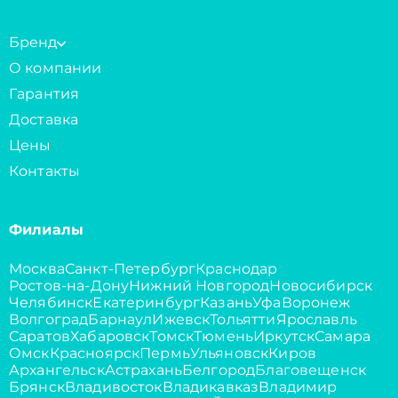
Бренд
О компании
Гарантия
Доставка
Цены
Контакты
Филиалы
Москва
Санкт-Петербург
Краснодар
Ростов-на-Дону
Нижний Новгород
Новосибирск
Челябинск
Екатеринбург
Казань
Уфа
Воронеж
Волгоград
Барнаул
Ижевск
Тольятти
Ярославль
Саратов
Хабаровск
Томск
Тюмень
Иркутск
Самара
Омск
Красноярск
Пермь
Ульяновск
Киров
Архангельск
Астрахань
Белгород
Благовещенск
Брянск
Владивосток
Владикавказ
Владимир