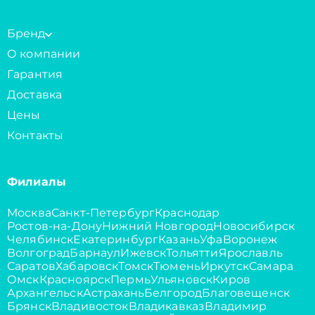
Бренд
О компании
Гарантия
Доставка
Цены
Контакты
Филиалы
Москва
Санкт-Петербург
Краснодар
Ростов-на-Дону
Нижний Новгород
Новосибирск
Челябинск
Екатеринбург
Казань
Уфа
Воронеж
Волгоград
Барнаул
Ижевск
Тольятти
Ярославль
Саратов
Хабаровск
Томск
Тюмень
Иркутск
Самара
Омск
Красноярск
Пермь
Ульяновск
Киров
Архангельск
Астрахань
Белгород
Благовещенск
Брянск
Владивосток
Владикавказ
Владимир