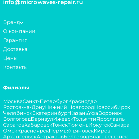
info@microwaves-repair.ru
Бренд
О компании
Гарантия
Доставка
Цены
Контакты
Филиалы
Москва
Санкт-Петербург
Краснодар
Ростов-на-Дону
Нижний Новгород
Новосибирск
Челябинск
Екатеринбург
Казань
Уфа
Воронеж
Волгоград
Барнаул
Ижевск
Тольятти
Ярославль
Саратов
Хабаровск
Томск
Тюмень
Иркутск
Самара
Омск
Красноярск
Пермь
Ульяновск
Киров
Архангельск
Астрахань
Белгород
Благовещенск