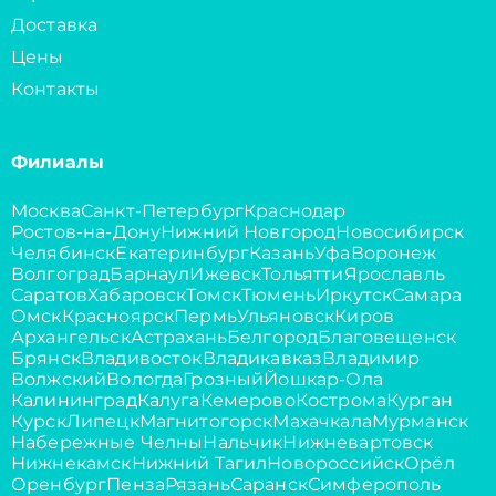
Доставка
Цены
Контакты
Филиалы
Москва
Санкт-Петербург
Краснодар
Ростов-на-Дону
Нижний Новгород
Новосибирск
Челябинск
Екатеринбург
Казань
Уфа
Воронеж
Волгоград
Барнаул
Ижевск
Тольятти
Ярославль
Саратов
Хабаровск
Томск
Тюмень
Иркутск
Самара
Омск
Красноярск
Пермь
Ульяновск
Киров
Архангельск
Астрахань
Белгород
Благовещенск
Брянск
Владивосток
Владикавказ
Владимир
Волжский
Вологда
Грозный
Йошкар-Ола
Калининград
Калуга
Кемерово
Кострома
Курган
Курск
Липецк
Магнитогорск
Махачкала
Мурманск
Набережные Челны
Нальчик
Нижневартовск
Нижнекамск
Нижний Тагил
Новороссийск
Орёл
Оренбург
Пенза
Рязань
Саранск
Симферополь